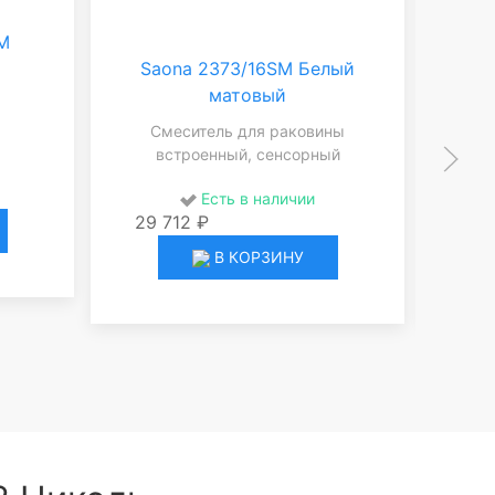
M
Sa
Saona 2373/16SM Белый
матовый
С
вс
Смеситель для раковины
с
встроенный, сенсорный
Есть в наличии
57 
29 712 ₽
В КОРЗИНУ