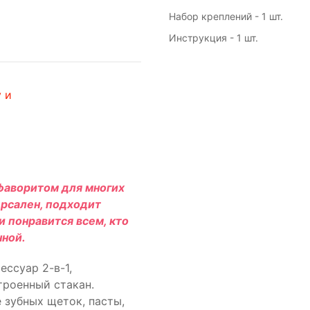
Набор креплений - 1 шт.
Инструкция - 1 шт.
 и
фаворитом для многих
ерсален, подходит
и понравится всем, кто
нной.
ессуар 2-в-1,
роенный стакан.
 зубных щеток, пасты,