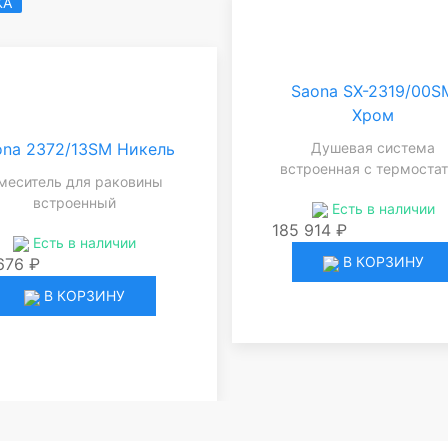
КА
Saona SX-2319/00S
Хром
Душевая система
ona 2372/13SM Никель
встроенная с термоста
меситель для раковины
встроенный
Есть в наличии
185 914 ₽
Есть в наличии
В КОРЗИНУ
676 ₽
В КОРЗИНУ