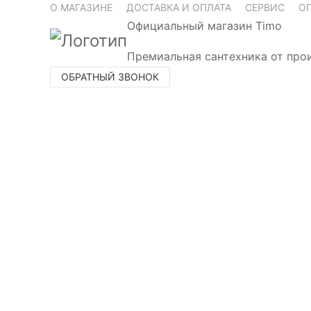
О МАГАЗИНЕ
ДОСТАВКА И ОПЛАТА
СЕРВИС
О
Официальный магазин Timo
Премиальная сантехника от про
ОБРАТНЫЙ ЗВОНОК
Номер телефона
* Нажимая на кнопку «Перезво
вы даёте
согласие на обработку перс