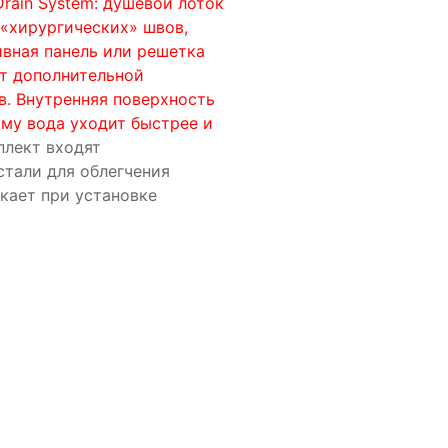
rain System: душевой лоток
«хирургических» швов,
ивная панель или решетка
ет дополнительной
в. Внутренняя поверхность
ому вода уходит быстрее и
плект входят
тали для облегчения
кает при установке