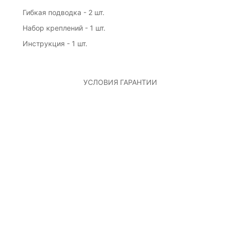
Гибкая подводка - 2 шт.
Набор креплений - 1 шт.
Инструкция - 1 шт.
УСЛОВИЯ ГАРАНТИИ
ГАРАНТИЯ 5 ЛЕТ
— на корпус смесителя
— картридж смесителя
керамический
— картридж смесителя
термостатический
— картридж дивертора