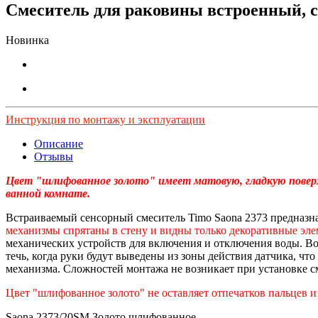
Смеситель для раковины встроенный, 
Новинка
Инструкция по монтажу и эксплуатации
Описание
Отзывы
Цвет "шлифованное золото" имеет матовую, гладкую поверхн
ванной комнате.
Встраиваемый сенсорный смеситель Timo Saona 2373 предназна
механизмы спрятаны в стену и видны только декоративные эле
механических устройств для включения и отключения воды. Во
течь, когда руки будут выведены из зоны действия датчика, чт
механизма. Сложностей монтажа не возникает при установке 
Цвет "шлифованное золото" не оставляет отпечатков пальцев и
Saona 2373/20SM Золото шлифованное