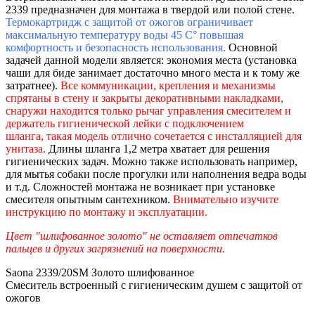
2339 предназначен для монтажа в твердой или полой стене.
Термок
артридж с защитой от ожогов ограничивает
максимальную температуру воды 45 С° повышая
комфортность и безопасность использования.
Основной
задачей данной модели является: экономия места (установка
чаши для биде занимает достаточно много места и к тому же
затратнее).
Все коммуникации, крепления и механизмы
спрятаны в стену и закрыты декоративными накладками,
снаружи находится только рычаг управления смесителем и
держатель гигиенической лейки с подключением
шланга, такая модель отлично сочетается с инсталляцией для
унитаза.
Длины шланга 1,2 метра хватает для решения
гигиенических задач. Можно также использовать например,
для мытья собаки после прогулки или наполнения ведра воды
и т.д. Сложностей монтажа не возникает при установке
смесителя опытным сантехником.
Внимательно изучите
инструкцию по монтажу и эксплуатации.
Цвет "шлифованное золото" не оставляет отпечатков
пальцев и других загрязнений на поверхности.
Saona 2339/20SM Золото шлифованное
Смеситель встроенный с гигиеническим душем с защитой от
ожогов